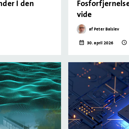
nder I den
Fosforfjernelse
vide
af Peter Balslev
30. april 2026