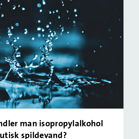
dler man isopropylalkohol
eutisk spildevand?