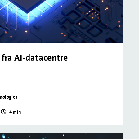
fra AI-datacentre
hnologies
4 min