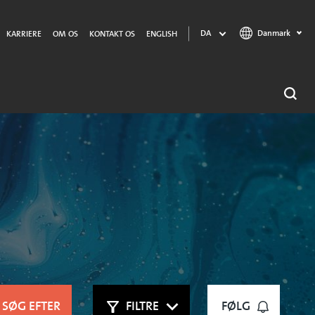
Danmark
DA
KARRIERE
OM OS
KONTAKT OS
ENGLISH
SØG EFTER
FILTRE
FØLG