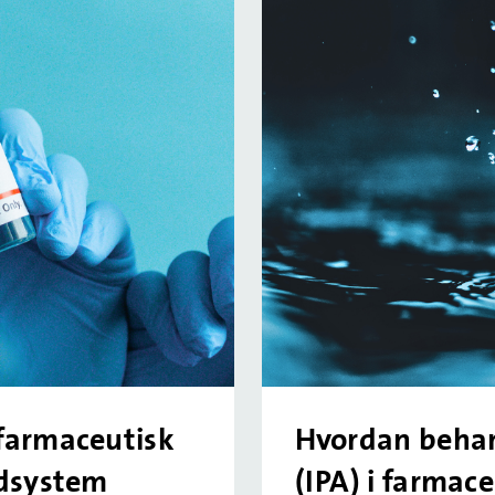
 farmaceutisk
Hvordan behan
ndsystem
(IPA) i farmac