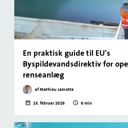
En praktisk guide til EU's
Byspildevandsdirektiv for ope
renseanlæg
af Mathieu Lamotte
23. februar 2026
6 min